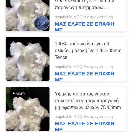
ΑΠΌΣΠΑΣΜΑ
/1.4D ×38mm Lyocell για την
παραγωγή πιτζαμάτων/
εσώρουχων
negotiable MOQ:Διαπραγμάτευση
SITEMAP
59
ΜΑΣ ΕΛΆΤΕ ΣΕ ΕΠΑΦΉ
ΜΕ
Βαμμένες
PRIVACY
ναρκωτικές ουσίες
100% πράσινη ίνα Lyocell
POLICY
υλικών, μαλακή ίνα 1.4D×38mm
μη συνεχείς ίνες
Tencel
πολυεστέρα
negotiable MOQ:Διαπραγμάτευση
ΜΑΣ ΕΛΆΤΕ ΣΕ ΕΠΑΦΉ
ΜΕ
51
Viscose μη συνεχείς
Υψηλής ποιότητας νήματα
πολυεστέρα για την παραγωγή
ίνες
μη υφαντικών υλικών 7D/64mm
negotiable MOQ:Διαπραγμάτευση
ΜΑΣ ΕΛΆΤΕ ΣΕ ΕΠΑΦΉ
ΜΕ