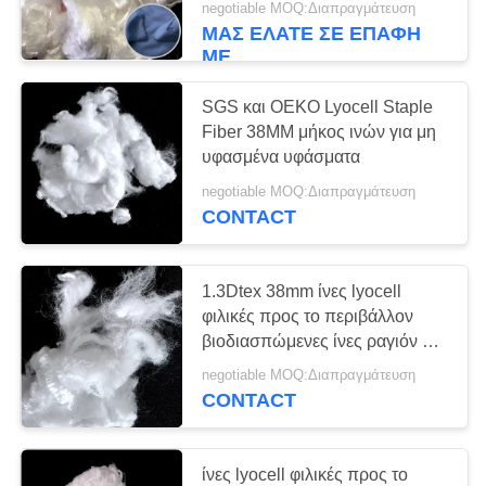
negotiable MOQ:Διαπραγμάτευση
ΜΑΣ ΕΛΆΤΕ ΣΕ ΕΠΑΦΉ
19
ΜΕ
Πρωτεϊνική ίνα
SGS και OEKO Lyocell Staple
σόγιας
Fiber 38MM μήκος ινών για μη
υφασμένα υφάσματα
negotiable MOQ:Διαπραγμάτευση
CONTACT
46
1.3Dtex 38mm ίνες lyocell
φιλικές προς το περιβάλλον
Ίνα Bosilun
βιοδιασπώμενες ίνες ραγιόν για
πλέξιμο
negotiable MOQ:Διαπραγμάτευση
CONTACT
ίνες lyocell φιλικές προς το