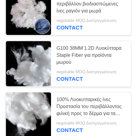
περιβάλλον βιοδιασπώμενες
20
ίνες ραγιόν για μωρά
Ίνα Lyocell
negotiable MOQ:Διαπραγμάτευση
CONTACT
G100 38MM 1.2D Λυοκύτταρα
Staple Fiber για προϊόντα
μωρού
9
negotiable MOQ:Διαπραγμάτευση
CONTACT
Ίνα
πολυπροπυλενίου
100% Λυοκυτταρικές ίνες
Προστασία του περιβάλλοντος
φιλική προς το δέρμα για τα
προϊόντα μωρών
negotiable MOQ:Διαπραγμάτευση
CONTACT
19