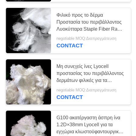
Φιλικό προς το δέρμα
Ακρυλική ίνα
Προστασία του περιβάλλοντος
Λυοκύτταρα Staple Fiber Raw
white
negotiable MOQ:Διαπραγμάτευση
CONTACT
11
Μη συνεχείς ίνες Lyocell
προστασίας του περιβάλλοντος
Ίνα πολυεστέρα
δερμάτων φιλικές για τα
Bicomponent
προϊόντα μωρών
negotiable MOQ:Διαπραγμάτευση
CONTACT
G100 ακατέργαστη άσπρη ίνα
1.2D×38mm Lyocell για τα
εγχώρια κλωστοϋφαντουργικά