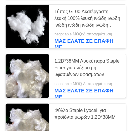
Τύπος G100 Ακατέργαστη
0
λευκή 100% λευκή ινώδη ινώδη
Νήμα ινών
ινώδη ινώδη ινώδη ινώδη
ινώδη ινώδη ινώδη ινώδη
negotiable MOQ:Διαπραγμάτευση
πολυεστέρα
ινώδη ινώδη ινώδη ινώδη
ΜΑΣ ΕΛΆΤΕ ΣΕ ΕΠΑΦΉ
ινώδη ινώδη ινώδη ινώδη
ΜΕ
ινώδη ινώδη ινώδη ινώδη
ινώδη ινώδη ινώδη ινώδη
1.2D*38MM Λυοκύτταρα Staple
ινώδη ινώδη ινώδη ινώτια
Fiber για πλέξιμο μη
ινώδη ινώδη ινώδη ινώδη
υφασμένων υφασμάτων
14
ινώδη ινώδη ινώτια ινώδη
negotiable MOQ:Διαπραγμάτευση
ινώτια ινώτια ινώτια ινώτια
ΜΑΣ ΕΛΆΤΕ ΣΕ ΕΠΑΦΉ
ινώτια ινώτια ινώτια ινώτια
Polylactic όξινη ίνα
ΜΕ
ινώτια ινώτια ινώτια ινώτια
ινώτια ινώτια ινώτια ινώτια
Φύλλα Staple Lyocell για
ινώτια ινώτια
προϊόντα μωρών 1.2D*38MM