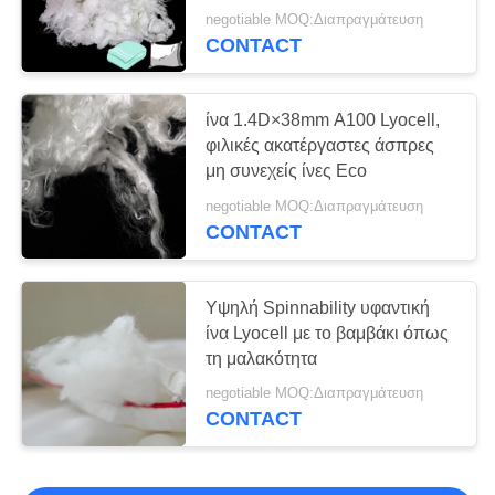
προϊόντα/τις του προσώπου
negotiable MOQ:Διαπραγμάτευση
μάσκες
CONTACT
ίνα 1.4D×38mm A100 Lyocell,
φιλικές ακατέργαστες άσπρες
μη συνεχείς ίνες Eco
negotiable MOQ:Διαπραγμάτευση
CONTACT
Υψηλή Spinnability υφαντική
ίνα Lyocell με το βαμβάκι όπως
τη μαλακότητα
negotiable MOQ:Διαπραγμάτευση
CONTACT