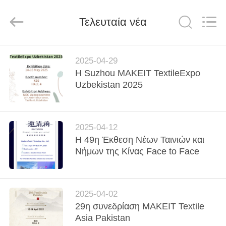
πολυεστέρα
supplier.
Copyright
Τελευταία νέα
©
2020
-
2025
Suzhou
ΣΠΊΤΙ
Makeit
Technology
2025-04-29
Co.,Ltd..
All
Η Suzhou MAKEIT TextileExpo
Rights
ΠΡΟΪΌΝΤΑ
Uzbekistan 2025
Reserved.
Developed
by
ECER
ΠΕΡΊΠΟΥ
2025-04-12
ΕΜΕΊΣ
Η 49η Έκθεση Νέων Ταινιών και
Νήμων της Κίνας Face to Face
ΓΎΡΟΣ
ΕΡΓΟΣΤΑΣΊΩΝ
2025-04-02
29η συνεδρίαση MAKEIT Textile
ΠΟΙΟΤΙΚΌΣ
Asia Pakistan