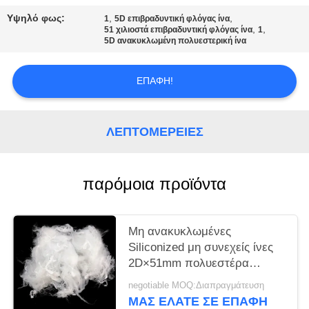
ΑΠΌΣΠΑΣΜΑ
Υψηλό φως:
,
,
1
5D επιβραδυντική φλόγας ίνα
,
,
51 χιλιοστά επιβραδυντική φλόγας ίνα
1
5D ανακυκλωμένη πολυεστερική ίνα
SITEMAP
ΕΠΑΦΉ!
PRIVACY
POLICY
ΛΕΠΤΟΜΈΡΕΙΕΣ
παρόμοια προϊόντα
Μη ανακυκλωμένες
Siliconized μη συνεχείς ίνες
2D×51mm πολυεστέρα
άσπρο χρώμα
negotiable MOQ:Διαπραγμάτευση
ΜΑΣ ΕΛΆΤΕ ΣΕ ΕΠΑΦΉ