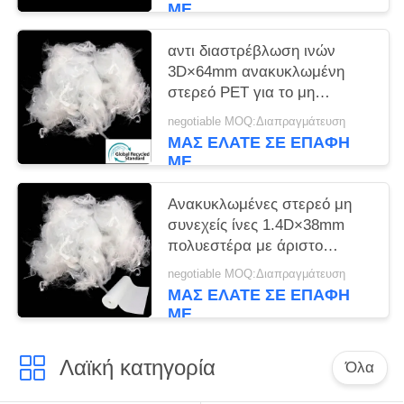
ΜΕ
αντι διαστρέβλωση ινών
3D×64mm ανακυκλωμένη
στερεό PET για το μη
υφαμένο ύφασμα
negotiable MOQ:Διαπραγμάτευση
ΜΑΣ ΕΛΆΤΕ ΣΕ ΕΠΑΦΉ
ΜΕ
Ανακυκλωμένες στερεό μη
συνεχείς ίνες 1.4D×38mm
πολυεστέρα με άριστο
Workability
negotiable MOQ:Διαπραγμάτευση
ΜΑΣ ΕΛΆΤΕ ΣΕ ΕΠΑΦΉ
ΜΕ
Λαϊκή κατηγορία
Όλα