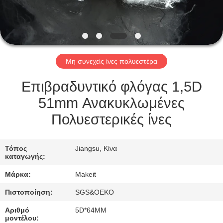
ΈΛΕΓΧΟΣ
ΜΑΣ
ΕΛΆΤΕ
Μη συνεχείς ίνες πολυεστέρα
ΣΕ
ΕΠΑΦΉ
Επιβραδυντικό φλόγας 1,5D
ΜΕ
51mm Ανακυκλωμένες
Πολυεστερικές ίνες
ΝΈΑ
Τόπος
Jiangsu, Κίνα
καταγωγής:
ΠΕΡΙΠΤΏΣΕΙΣ
Μάρκα:
Makeit
ΖΗΤΉΣΤΕ
Πιστοποίηση:
SGS&OEKO
ΈΝΑ
Αριθμό
5D*64MM
μοντέλου: