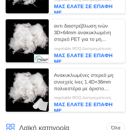
ΜΑΣ ΕΛΆΤΕ ΣΕ ΕΠΑΦΉ
ΜΕ
αντι διαστρέβλωση ινών
3D×64mm ανακυκλωμένη
στερεό PET για το μη
υφαμένο ύφασμα
negotiable MOQ:Διαπραγμάτευση
ΜΑΣ ΕΛΆΤΕ ΣΕ ΕΠΑΦΉ
ΜΕ
Ανακυκλωμένες στερεό μη
συνεχείς ίνες 1.4D×38mm
πολυεστέρα με άριστο
Workability
negotiable MOQ:Διαπραγμάτευση
ΜΑΣ ΕΛΆΤΕ ΣΕ ΕΠΑΦΉ
ΜΕ
Λαϊκή κατηγορία
Όλα