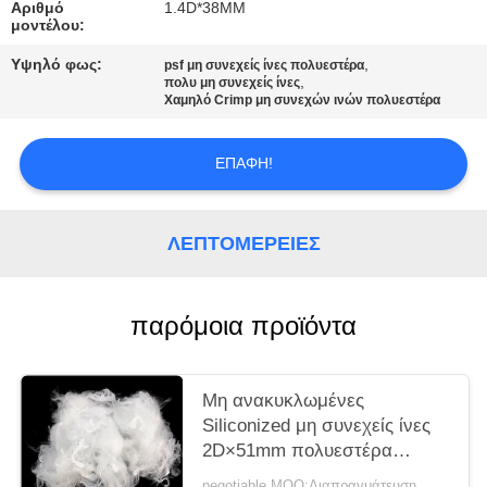
ΑΠΌΣΠΑΣΜΑ
Αριθμό
1.4D*38MM
μοντέλου:
Υψηλό φως:
,
psf μη συνεχείς ίνες πολυεστέρα
SITEMAP
,
πολυ μη συνεχείς ίνες
Χαμηλό Crimp μη συνεχών ινών πολυεστέρα
PRIVACY
ΕΠΑΦΉ!
POLICY
ΛΕΠΤΟΜΈΡΕΙΕΣ
παρόμοια προϊόντα
Μη ανακυκλωμένες
Siliconized μη συνεχείς ίνες
2D×51mm πολυεστέρα
άσπρο χρώμα
negotiable MOQ:Διαπραγμάτευση