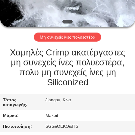
ΈΛΕΓΧΟΣ
ΜΑΣ
ΕΛΆΤΕ
Μη συνεχείς ίνες πολυεστέρα
ΣΕ
ΕΠΑΦΉ
Χαμηλές Crimp ακατέργαστες
ΜΕ
μη συνεχείς ίνες πολυεστέρα,
πολυ μη συνεχείς ίνες μη
ΝΈΑ
Siliconized
ΠΕΡΙΠΤΏΣΕΙΣ
Τόπος
Jiangsu, Κίνα
καταγωγής:
Μάρκα:
Makeit
ΖΗΤΉΣΤΕ
ΈΝΑ
Πιστοποίηση:
SGS&OEKO&ITS