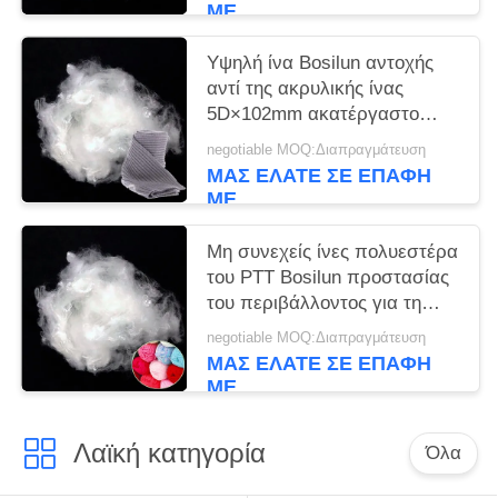
ΜΕ
Υψηλή ίνα Bosilun αντοχής
αντί της ακρυλικής ίνας
5D×102mm ακατέργαστο
άσπρο χρώμα
negotiable MOQ:Διαπραγμάτευση
ΜΑΣ ΕΛΆΤΕ ΣΕ ΕΠΑΦΉ
ΜΕ
Μη συνεχείς ίνες πολυεστέρα
του PTT Bosilun προστασίας
του περιβάλλοντος για τη
νηματοποίηση του νήματος
negotiable MOQ:Διαπραγμάτευση
ΜΑΣ ΕΛΆΤΕ ΣΕ ΕΠΑΦΉ
ΜΕ
Λαϊκή κατηγορία
Όλα