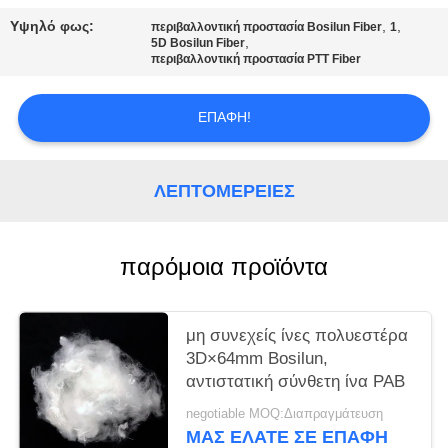
ΑΠΌΣΠΑΣΜΑ
Υψηλό φως:
,
,
περιβαλλοντική προστασία Bosilun Fiber
1
,
5D Bosilun Fiber
περιβαλλοντική προστασία PTT Fiber
SITEMAP
ΕΠΑΦΉ!
PRIVACY
POLICY
ΛΕΠΤΟΜΈΡΕΙΕΣ
παρόμοια προϊόντα
μη συνεχείς ίνες πολυεστέρα
3D×64mm Bosilun,
αντιστατική σύνθετη ίνα PAB
negotiable MOQ:Διαπραγμάτευση
ΜΑΣ ΕΛΆΤΕ ΣΕ ΕΠΑΦΉ