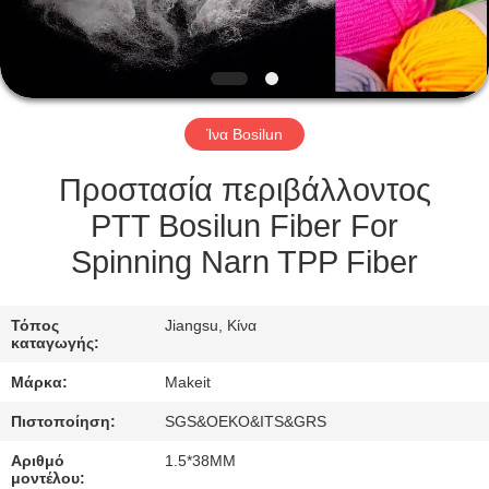
ΈΛΕΓΧΟΣ
ΜΑΣ
ΕΛΆΤΕ
Ίνα Bosilun
ΣΕ
ΕΠΑΦΉ
Προστασία περιβάλλοντος
ΜΕ
PTT Bosilun Fiber For
Spinning Narn TPP Fiber
ΝΈΑ
Τόπος
Jiangsu, Κίνα
καταγωγής:
ΠΕΡΙΠΤΏΣΕΙΣ
Μάρκα:
Makeit
ΖΗΤΉΣΤΕ
Πιστοποίηση:
SGS&OEKO&ITS&GRS
ΈΝΑ
Αριθμό
1.5*38MM
μοντέλου: