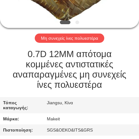
ΈΛΕΓΧΟΣ
ΜΑΣ
ΕΛΆΤΕ
Μη συνεχείς ίνες πολυεστέρα
ΣΕ
ΕΠΑΦΉ
0.7D 12MM απότομα
ΜΕ
κομμένες αντιστατικές
αναπαραγμένες μη συνεχείς
ΝΈΑ
ίνες πολυεστέρα
ΠΕΡΙΠΤΏΣΕΙΣ
Τόπος
Jiangsu, Κίνα
καταγωγής:
Μάρκα:
Makeit
ΖΗΤΉΣΤΕ
ΈΝΑ
Πιστοποίηση:
SGS&OEKO&ITS&GRS