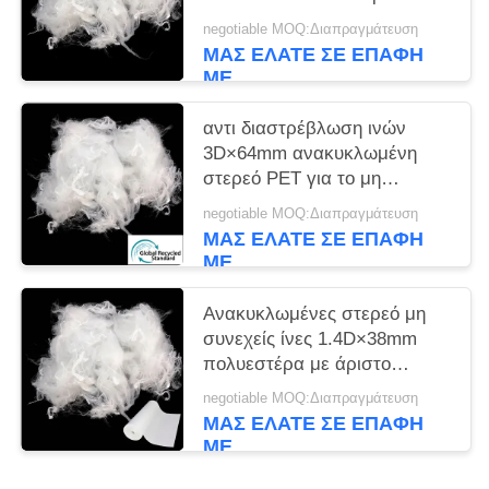
άσπρο χρώμα
negotiable MOQ:Διαπραγμάτευση
ΜΑΣ ΕΛΆΤΕ ΣΕ ΕΠΑΦΉ
ΜΕ
αντι διαστρέβλωση ινών
3D×64mm ανακυκλωμένη
στερεό PET για το μη
υφαμένο ύφασμα
negotiable MOQ:Διαπραγμάτευση
ΜΑΣ ΕΛΆΤΕ ΣΕ ΕΠΑΦΉ
ΜΕ
Ανακυκλωμένες στερεό μη
συνεχείς ίνες 1.4D×38mm
πολυεστέρα με άριστο
Workability
negotiable MOQ:Διαπραγμάτευση
ΜΑΣ ΕΛΆΤΕ ΣΕ ΕΠΑΦΉ
ΜΕ