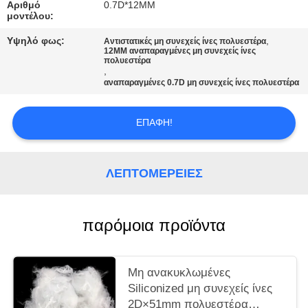
ΑΠΌΣΠΑΣΜΑ
Αριθμό
0.7D*12MM
μοντέλου:
Υψηλό φως:
,
Αντιστατικές μη συνεχείς ίνες πολυεστέρα
SITEMAP
12MM αναπαραγμένες μη συνεχείς ίνες
πολυεστέρα
,
αναπαραγμένες 0.7D μη συνεχείς ίνες πολυεστέρα
PRIVACY
POLICY
ΕΠΑΦΉ!
ΛΕΠΤΟΜΈΡΕΙΕΣ
παρόμοια προϊόντα
Μη ανακυκλωμένες
Siliconized μη συνεχείς ίνες
2D×51mm πολυεστέρα