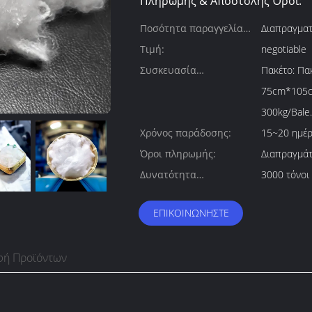
Πληρωμής & Αποστολής Όροι:
Ποσότητα παραγγελίας
Διαπραγματ
min:
Τιμή:
negotiable
Συσκευασία
Πακέτο: Πα
λεπτομέρειες:
75cm*105cm
300kg/Bale.
Χρόνος παράδοσης:
15~20 ημέρ
Όροι πληρωμής:
Διαπραγμά
Δυνατότητα
3000 τόνοι
προσφοράς:
ΕΠΙΚΟΙΝΩΝΉΣΤΕ
φή Προϊόντων