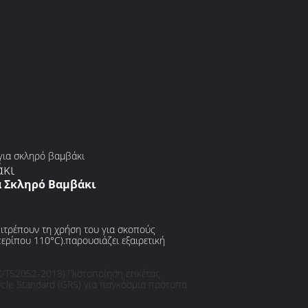
για σκληρό βαμβάκι
άκι
 Σκληρό Βαμβάκι
ιτρέπουν τη χρήση του για σκοπούς
ερίπου 110°C).παρουσιάζει εξαιρετική
Z/T52052-2018).Πιστοποίηση ετικέτας
ycle Standard (GRS) για παγκόσμια πρότυπα