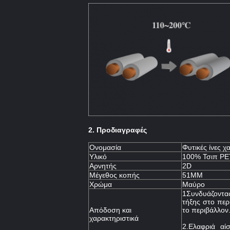
2. Προδιαγραφές
Ονομασία
Φυτικές ίνες χ
Υλικό
100% Τσιπ PE
Αρνητής
2D
Μέγεθος κοπής
51MM
Χρώμα
Μαύρο
1Συνδυάζοντα
τήξης στο περ
Απόδοση και
το περιβάλλον
χαρακτηριστικά
2.Ελαφριά αί