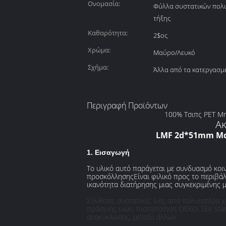
Ονομασία:
Φύλλα συστατικών πολ
τήξης
Καθαρότητα:
2$ος
Χρώμα:
Μαύρο/Λευκό
Σχήμα:
Άλλα από τα κατεργασμ
Περιγραφή Προϊόντων
100% Τσιπς PET Μη
Ακ
LMF 2d*51mm Μα
1. Εισαγωγή
Το υλικό αυτό παράγεται με συνδυασμό κοι
προσκόλλησηςΕίναι φιλικό προς το περιβάλ
ικανότητα διατήρησης μιας συγκεκριμένης 
Σύνθετες συστατικές ίνες από πολυεστέρα 
πράσινης ινών, πιστοποίηση OEKO-TEX Stan
ανακύκλωσης, μεταξύ άλλων.