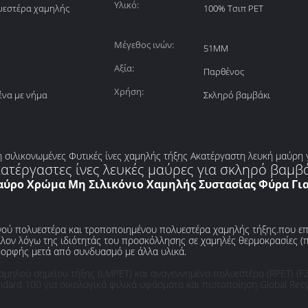
Υλικό:
υεστέρα χαμηλής
100% Τσιπ PET
Μέγεθος ινών:
51MM
Αξία:
Παρθένος
Χρήση:
ένα με νήμα
Σκληρό βαμβάκι
 σιλικονωμένες Φυτικές ίνες χαμηλής τήξης Ακατέργαστη λευκή μαύρη 
ατέργαστες ίνες λευκές μαύρες για σκληρό βαμβ
ύρο Χρώμα Μη Σιλικόνιο Χαμηλής Συστασίας Φύρα Για
νού πολυεστέρα και τροποποιημένου πολυεστέρα χαμηλής τήξης.που επ
λον λόγω της ιδιότητάς του προσκόλλησης σε χαμηλές θερμοκρασίες (π
μορφής μετά από συνδυασμό με άλλα υλικά.
χαμηλού σημείου τήξης (LMPET) και αναγεννημένο πολυεστέρα (RPET) (F
dard 100 για οικολογικά φιλικά υφάσματα και πιστοποίηση Global Rec