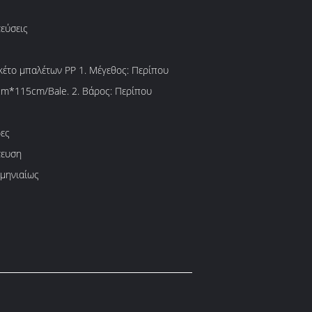
εύσεις
κέτο μπαλέτων PP 1. Μέγεθος: Περίπου
*115cm/Bale. 2. Βάρος: Περίπου
ες
τευση
 μηνιαίως