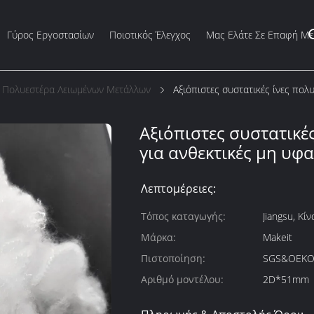
Γύρος Εργοστασίων
Ποιοτικός Έλεγχος
Μας Ελάτε Σε Επαφή Με
ς Πολυεστέρα Λειωμένων Μετάλλων
Αξιόπιστες συστατικές ίνες πολ
Αξιόπιστες συστατικέ
για ανθεκτικές μη υφ
Λεπτομέρειες:
Τόπος καταγωγής:
Jiangsu, Κίν
Μάρκα:
Makeit
Πιστοποίηση:
SGS&OEKO
Αριθμό μοντέλου:
2D*51mm