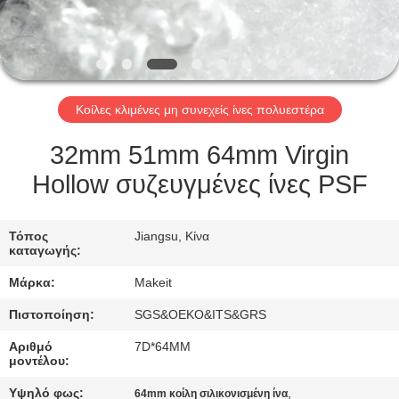
ΈΛΕΓΧΟΣ
ΜΑΣ
ΕΛΆΤΕ
Κοίλες κλιμένες μη συνεχείς ίνες πολυεστέρα
ΣΕ
ΕΠΑΦΉ
32mm 51mm 64mm Virgin
ΜΕ
Hollow συζευγμένες ίνες PSF
ΝΈΑ
Τόπος
Jiangsu, Κίνα
καταγωγής:
Μάρκα:
Makeit
ΠΕΡΙΠΤΏΣΕΙΣ
Πιστοποίηση:
SGS&OEKO&ITS&GRS
ΖΗΤΉΣΤΕ
Αριθμό
7D*64MM
μοντέλου:
ΈΝΑ
Υψηλό φως:
,
64mm κοίλη σιλικονισμένη ίνα