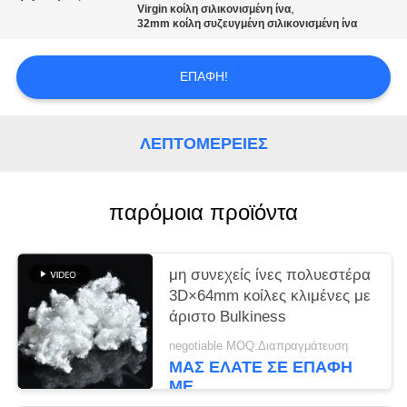
ΑΠΌΣΠΑΣΜΑ
,
Virgin κοίλη σιλικονισμένη ίνα
32mm κοίλη συζευγμένη σιλικονισμένη ίνα
SITEMAP
ΕΠΑΦΉ!
PRIVACY
ΛΕΠΤΟΜΈΡΕΙΕΣ
POLICY
παρόμοια προϊόντα
μη συνεχείς ίνες πολυεστέρα
3D×64mm κοίλες κλιμένες με
άριστο Bulkiness
negotiable MOQ:Διαπραγμάτευση
ΜΑΣ ΕΛΆΤΕ ΣΕ ΕΠΑΦΉ
ΜΕ