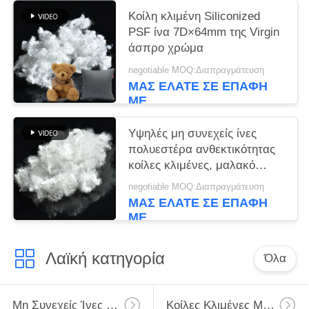
Κοίλη κλιμένη Siliconized
PSF ίνα 7D×64mm της Virgin
άσπρο χρώμα
negotiable MOQ:Διαπραγμάτευση
ΜΑΣ ΕΛΆΤΕ ΣΕ ΕΠΑΦΉ
ΜΕ
Υψηλές μη συνεχείς ίνες
πολυεστέρα ανθεκτικότητας
κοίλες κλιμένες, μαλακό
ανακυκλωμένο PSF
negotiable MOQ:Διαπραγμάτευση
ΜΑΣ ΕΛΆΤΕ ΣΕ ΕΠΑΦΉ
ΜΕ
Λαϊκή κατηγορία
Όλα
Μη Συνεχείς Ίνες Πολυεστέρα
Κοίλες Κλιμένες Μη Συνεχείς Ίνες Πολυεστέρα