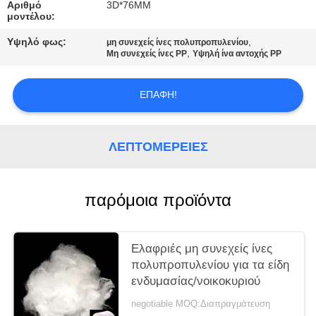
ΑΠΌΣΠΑΣΜΑ
Αριθμό
3D*76MM
μοντέλου:
Υψηλό φως:
,
μη συνεχείς ίνες πολυπροπυλενίου
SITEMAP
,
Μη συνεχείς ίνες PP
Υψηλή ίνα αντοχής PP
PRIVACY
ΕΠΑΦΉ!
POLICY
ΛΕΠΤΟΜΈΡΕΙΕΣ
παρόμοια προϊόντα
Ελαφριές μη συνεχείς ίνες
πολυπροπυλενίου για τα είδη
ενδυμασίας/νοικοκυριού
negotiable MOQ:Διαπραγμάτευση