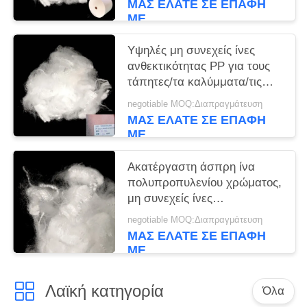
ΜΑΣ ΕΛΆΤΕ ΣΕ ΕΠΑΦΉ
ΜΕ
Υψηλές μη συνεχείς ίνες
ανθεκτικότητας PP για τους
τάπητες/τα καλύμματα/τις
κουβέρτες περιοχής
negotiable MOQ:Διαπραγμάτευση
ΜΑΣ ΕΛΆΤΕ ΣΕ ΕΠΑΦΉ
ΜΕ
Ακατέργαστη άσπρη ίνα
πολυπροπυλενίου χρώματος,
μη συνεχείς ίνες
πολυπροπυλενίου 3D×51mm
negotiable MOQ:Διαπραγμάτευση
ΜΑΣ ΕΛΆΤΕ ΣΕ ΕΠΑΦΉ
ΜΕ
Λαϊκή κατηγορία
Όλα