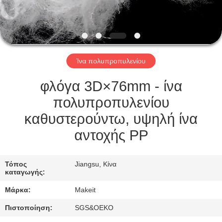
ΈΛΕΓΧΟΣ
ΜΑΣ
ΕΛΆΤΕ
Ίνα πολυπροπυλενίου
ΣΕ
ΕΠΑΦΉ
φλόγα 3D×76mm - ίνα
ΜΕ
πολυπροπυλενίου
καθυστερούντω, υψηλή ίνα
ΝΈΑ
αντοχής PP
ΠΕΡΙΠΤΏΣΕΙΣ
Τόπος
Jiangsu, Κίνα
καταγωγής:
Μάρκα:
Makeit
ΖΗΤΉΣΤΕ
ΈΝΑ
Πιστοποίηση:
SGS&OEKO